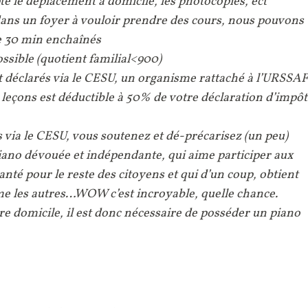
e le déplacement à domicile, les photocopies, ect
 dans un foyer à vouloir prendre des cours, nous pouvons
de 30 min enchaînés
ossible (quotient familial<900)
t déclarés via le CESU, un organisme rattaché à l’URSSAF
leçons est déductible à 50% de votre déclaration d’impôt
 via le CESU, vous soutenez et dé-précarisez (un peu)
piano dévouée et
indépendante
, qui aime participer aux
santé pour le reste des citoyens et qui d’un coup, obtient
e les autres…WOW c’est incroyable, quelle chance.
tre domicile, il est donc nécessaire de posséder un piano