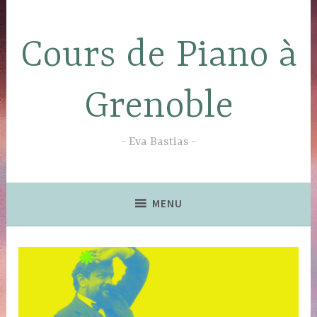
Accéder
au
Cours de Piano à
contenu
principal
Grenoble
Eva Bastias
MENU